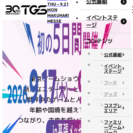
公式番組
THU - 9.21
MON
MAKUHARI
イベントステ
MESSE
ージ
コンテンツ
概要・アクセス
公式番組
開催概要
イベント
ステージ
アクセス
東京ゲームショウは今年、
フード
オフィシャルサポーター
新たなステージへと進みます。
グッズ
BOOSTERZ
世界中のゲームと人が集い、
コスプレ
注意事項
年齢や国境を越えて遊び、
エリア
つながり、未来を描いてきたTGS。
FAQ
ファミリ
ーゲーム
お問い合わせ
パーク