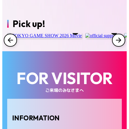
コスプレエリア
ファミリーゲームパーク
Pick up!
インフルエンサー/クリエイターラウンジ
インディーゲーム企画
フード
グッズ
FOR VISITOR
出展社一覧
ご来場のみなさまへ
会場マップ
INFORMATION
FAQ
お問い合わせ
プレス
ビジネス来場者
海外来場者
出展社