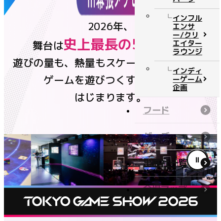
チケット
インフル
2026年、
エンサ
ー/クリ
史上最長の5日間
エイター
舞台は
へ。
ニュース
ラウンジ
遊びの量も、熱量もスケールアップして、
公式番組
インディ
ゲームを遊びつくすSHOWが
ーゲーム
企画
はじまります。
イベントステージ
フード
コンテンツ
グッズ
公式番組
出展社一覧
イベントステージ
フード
会場マップ
グッズ