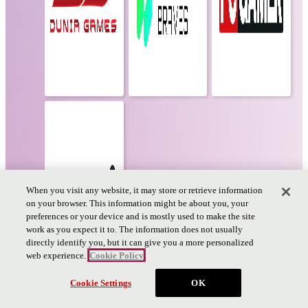
When you visit any website, it may store or retrieve information
on your browser. This information might be about you, your
preferences or your device and is mostly used to make the site
work as you expect it to. The information does not usually
directly identify you, but it can give you a more personalized
web experience.
Cookie Policy
チケット
Cookie Settings
OK
PAGE TOP
PAGE
TOP