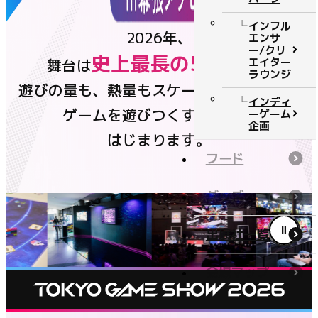
チケット
インフル
2026年、
エンサ
ー/クリ
史上最長の5日間
エイター
舞台は
へ。
ニュース
ラウンジ
遊びの量も、熱量もスケールアップして、
公式番組
インディ
ゲームを遊びつくすSHOWが
ーゲーム
企画
はじまります。
イベントステージ
フード
コンテンツ
グッズ
公式番組
出展社一覧
イベントステージ
フード
会場マップ
グッズ