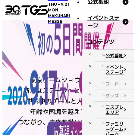
公式番組
THU - 9.21
MON
MAKUHARI
イベントステ
MESSE
ージ
コンテンツ
概要・アクセス
公式番組
開催概要
イベント
ステージ
アクセス
東京ゲームショウは今年、
フード
オフィシャルサポーター
新たなステージへと進みます。
グッズ
BOOSTERZ
世界中のゲームと人が集い、
コスプレ
注意事項
年齢や国境を越えて遊び、
エリア
つながり、未来を描いてきたTGS。
FAQ
ファミリ
ーゲーム
お問い合わせ
パーク