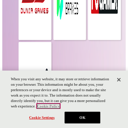
When you visit any website, it may store or retrieve information
on your browser. This information might be about you, your
preferences or your device and is mostly used to make the site
work as you expect it to. The information does not usually
directly identify you, but it can give you a more personalized
web experience.
Cookie Policy
チケット
Cookie Settings
OK
PAGE TOP
PAGE
TOP