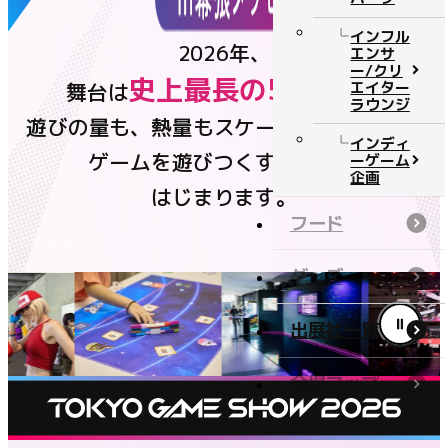
チケット
インフル
2026年、
エンサ
ー/クリ
史上最長の5日間
エイター
舞台は
へ。
ニュース
ラウンジ
遊びの量も、熱量もスケールアップして、
公式番組
インディ
ゲームを遊びつくすSHOWが
ーゲーム
企画
はじまります。
イベントステージ
フード
コンテンツ
グッズ
公式番組
出展社一覧
イベントステージ
フード
会場マップ
グッズ