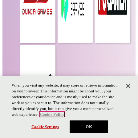
When you visit any website, it may store or retrieve information
on your browser. This information might be about you, your
preferences or your device and is mostly used to make the site
work as you expect it to. The information does not usually
directly identify you, but it can give you a more personalized
web experience.
Cookie Policy
チケット
Cookie Settings
OK
PAGE TOP
PAGE
TOP