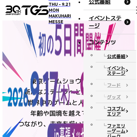
公式番組
THU - 9.21
MON
MAKUHARI
イベントステ
MESSE
ージ
コンテンツ
概要・アクセス
公式番組
開催概要
イベント
ステージ
アクセス
東京ゲームショウは今年、
フード
オフィシャルサポーター
新たなステージへと進みます。
グッズ
BOOSTERZ
世界中のゲームと人が集い、
コスプレ
注意事項
年齢や国境を越えて遊び、
エリア
つながり、未来を描いてきたTGS。
FAQ
ファミリ
ーゲーム
お問い合わせ
パーク