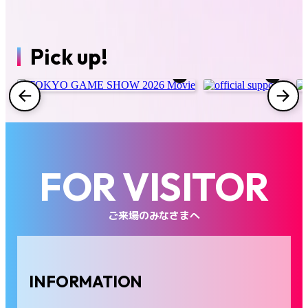
コスプレエリア
ファミリーゲームパーク
Pick up!
インフルエンサー/クリエイターラウンジ
インディーゲーム企画
フード
グッズ
FOR VISITOR
出展社一覧
ご来場のみなさまへ
会場マップ
INFORMATION
FAQ
お問い合わせ
プレス
ビジネス来場者
海外来場者
出展社