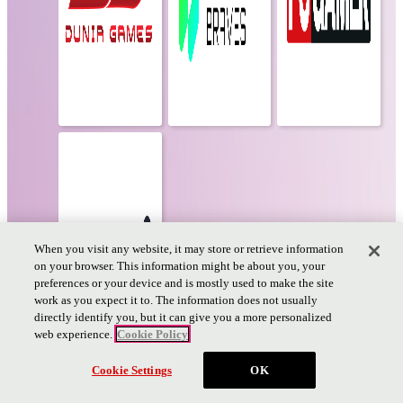
When you visit any website, it may store or retrieve information
on your browser. This information might be about you, your
preferences or your device and is mostly used to make the site
work as you expect it to. The information does not usually
directly identify you, but it can give you a more personalized
web experience.
Cookie Policy
チケット
Cookie Settings
OK
PAGE TOP
PAGE
TOP