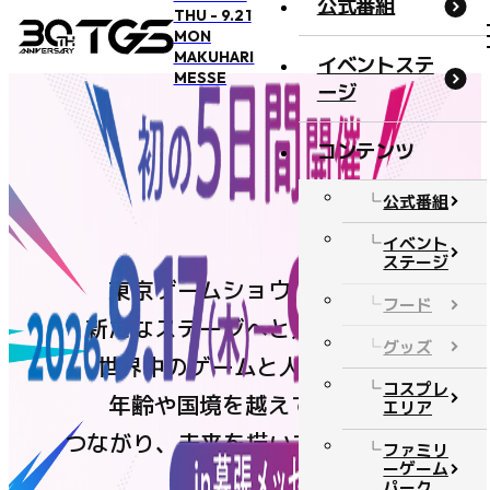
公式番組
THU - 9.21
MON
MAKUHARI
イベントステ
MESSE
ージ
コンテンツ
概要・アクセス
公式番組
開催概要
イベント
ステージ
アクセス
東京ゲームショウは今年、
フード
オフィシャルサポーター
新たなステージへと進みます。
グッズ
BOOSTERZ
世界中のゲームと人が集い、
コスプレ
注意事項
年齢や国境を越えて遊び、
エリア
つながり、未来を描いてきたTGS。
FAQ
ファミリ
ーゲーム
お問い合わせ
パーク