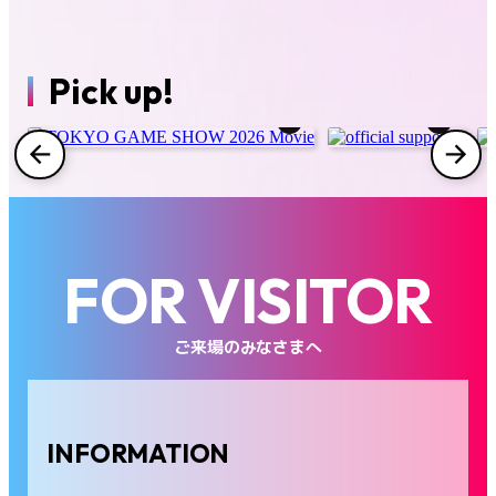
コスプレエリア
ファミリーゲームパーク
Pick up!
インフルエンサー/クリエイターラウンジ
インディーゲーム企画
フード
グッズ
FOR VISITOR
出展社一覧
ご来場のみなさまへ
会場マップ
INFORMATION
FAQ
お問い合わせ
プレス
ビジネス来場者
海外来場者
出展社