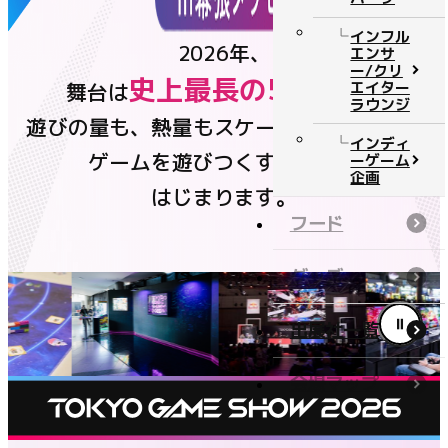
チケット
インフル
2026年、
エンサ
ー/クリ
史上最長の5日間
エイター
舞台は
へ。
ニュース
ラウンジ
遊びの量も、熱量もスケールアップして、
公式番組
インディ
ゲームを遊びつくすSHOWが
ーゲーム
企画
はじまります。
イベントステージ
フード
コンテンツ
グッズ
公式番組
出展社一覧
イベントステージ
フード
会場マップ
グッズ